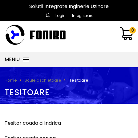
Solutii Integrate Inginerie Uzinare
Login
Inregistrare
0
MENIU
Tesitoare
Home
Scule aschietoare
TESITOARE
Tesitor coada cilindrica