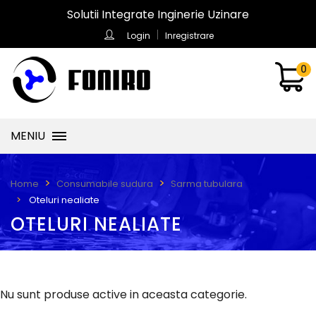
Solutii Integrate Inginerie Uzinare
Login
Inregistrare
0
MENIU
Home
Consumabile sudura
Sarma tubulara
Oteluri nealiate
OTELURI NEALIATE
Nu sunt produse active in aceasta categorie.