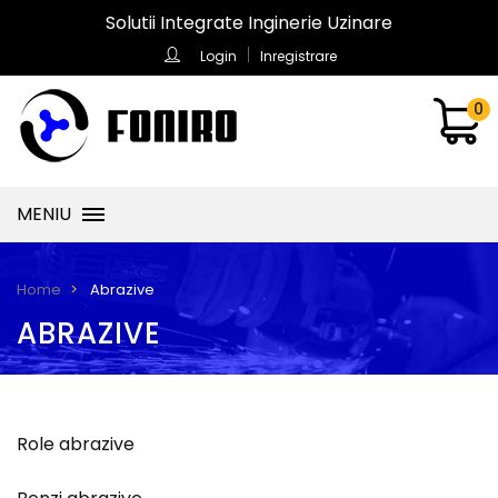
Solutii Integrate Inginerie Uzinare
Login
Inregistrare
0
MENIU
Abrazive
Home
ABRAZIVE
Role abrazive