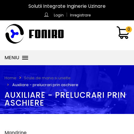
Solutii Integrate Inginerie Uzinare
Login
Inregistrare
0
MENIU
Home
Scule de mana si unelte
Auxiliare - prelucrari prin aschiere
AUXILIARE - PRELUCRARI PRIN
ASCHIERE
Mandrine