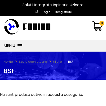
Solutii Integrate Inginerie Uzinare
Login
Inregistrare
0
MENIU
BSF
Home
Scule aschietoare
Filiere
BSF
Nu sunt produse active in aceasta categorie.